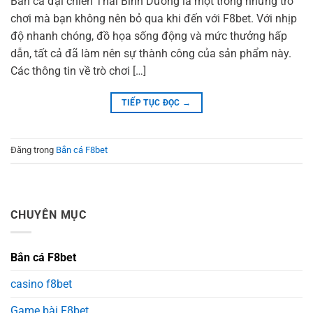
Bắn cá đại chiến Thái Bình Dương là một trong những trò
chơi mà bạn không nên bỏ qua khi đến với F8bet. Với nhịp
độ nhanh chóng, đồ họa sống động và mức thưởng hấp
dẫn, tất cả đã làm nên sự thành công của sản phẩm này.
Các thông tin về trò chơi […]
TIẾP TỤC ĐỌC
→
Đăng trong
Bắn cá F8bet
CHUYÊN MỤC
Bắn cá F8bet
casino f8bet
Game bài F8bet