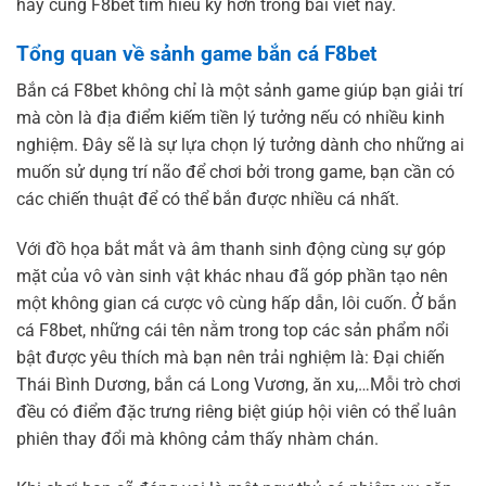
hãy cùng F8bet tìm hiểu kỹ hơn trong bài viết này.
Tổng quan về sảnh game bắn cá F8bet
Bắn cá F8bet không chỉ là một sảnh game giúp bạn giải trí
mà còn là địa điểm kiếm tiền lý tưởng nếu có nhiều kinh
nghiệm. Đây sẽ là sự lựa chọn lý tưởng dành cho những ai
muốn sử dụng trí não để chơi bởi trong game, bạn cần có
các chiến thuật để có thể bắn được nhiều cá nhất.
Với đồ họa bắt mắt và âm thanh sinh động cùng sự góp
mặt của vô vàn sinh vật khác nhau đã góp phần tạo nên
một không gian cá cược vô cùng hấp dẫn, lôi cuốn. Ở bắn
cá F8bet, những cái tên nằm trong top các sản phẩm nổi
bật được yêu thích mà bạn nên trải nghiệm là: Đại chiến
Thái Bình Dương, bắn cá Long Vương, ăn xu,…Mỗi trò chơi
đều có điểm đặc trưng riêng biệt giúp hội viên có thể luân
phiên thay đổi mà không cảm thấy nhàm chán.