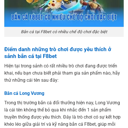
Bắn cá tại F8bet có nhiều chế độ chơi đặc biệt
Điểm danh những trò chơi được yêu thích ở
sảnh bắn cá tại F8bet
Hiện tại trong sảnh có rất nhiều trò chơi đang được triển
khai, nếu bạn chưa biết phải tham gia sản phẩm nào, hãy
thử những cái tên sau đây:
Bắn cá Long Vương
Trong thị trường bắn cá đổi thưởng hiện nay, Long Vương
là cái tên không thể bỏ qua khi nhắc đến 1 sản phẩm
truyền thống được yêu thích. Đây là trò chơi có sự kết hợp
khéo léo giữa giải trí và kỹ năng bắn cá F8bet, giúp mỗi