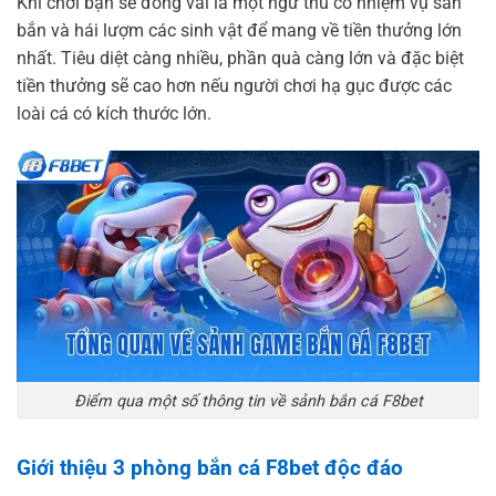
Khi chơi bạn sẽ đóng vai là một ngư thủ có nhiệm vụ săn
bắn và hái lượm các sinh vật để mang về tiền thưởng lớn
nhất. Tiêu diệt càng nhiều, phần quà càng lớn và đặc biệt
tiền thưởng sẽ cao hơn nếu người chơi hạ gục được các
loài cá có kích thước lớn.
Điểm qua một số thông tin về sảnh bắn cá F8bet
Giới thiệu 3 phòng bắn cá F8bet độc đáo