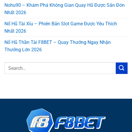
Nohu90 – Khám Phá Không Gian Quay Hũ Được Săn Đón
Nhất 2026
Nổ Hũ Tài Xỉu – Phiên Bản Slot Game Được Yêu Thích
Nhất 2026
Nổ Hũ Thần Tài F8BET – Quay Thưởng Ngay Nhận
Thưởng Lớn 2026