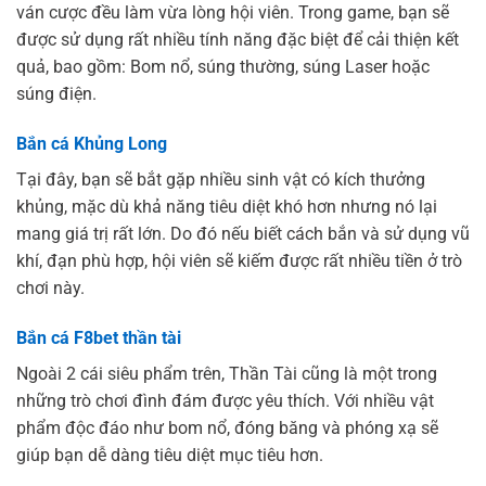
ván cược đều làm vừa lòng hội viên. Trong game, bạn sẽ
được sử dụng rất nhiều tính năng đặc biệt để cải thiện kết
quả, bao gồm: Bom nổ, súng thường, súng Laser hoặc
súng điện.
Bắn cá Khủng Long
Tại đây, bạn sẽ bắt gặp nhiều sinh vật có kích thưởng
khủng, mặc dù khả năng tiêu diệt khó hơn nhưng nó lại
mang giá trị rất lớn. Do đó nếu biết cách bắn và sử dụng vũ
khí, đạn phù hợp, hội viên sẽ kiếm được rất nhiều tiền ở trò
chơi này.
Bắn cá F8bet thần tài
Ngoài 2 cái siêu phẩm trên, Thần Tài cũng là một trong
những trò chơi đình đám được yêu thích. Với nhiều vật
phẩm độc đáo như bom nổ, đóng băng và phóng xạ sẽ
giúp bạn dễ dàng tiêu diệt mục tiêu hơn.