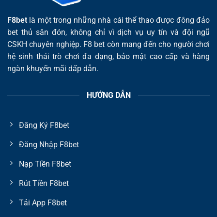
F8bet
là một trong những nhà cái thể thao được đông đảo
bet thủ săn đón, không chỉ vì dịch vụ uy tín và đội ngũ
CSKH chuyên nghiệp. F8 bet còn mang đến cho người chơi
hệ sinh thái trò chơi đa dạng, bảo mật cao cấp và hàng
ngàn khuyến mãi dấp dẫn.
HƯỚNG DẪN
Đăng Ký F8bet
Đăng Nhập F8bet
Nạp Tiền F8bet
Rút Tiền F8bet
Tải App F8bet