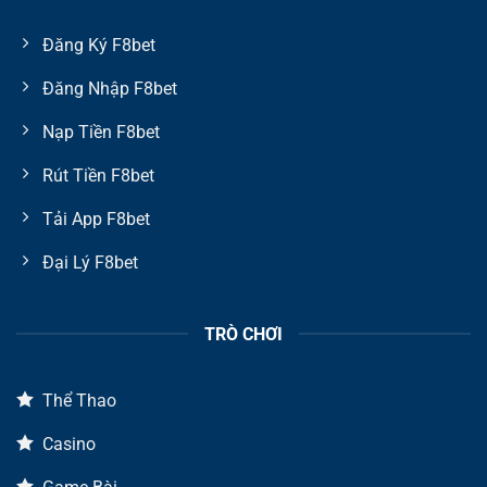
Đăng Ký F8bet
Đăng Nhập F8bet
Nạp Tiền F8bet
Rút Tiền F8bet
Tải App F8bet
Đại Lý F8bet
TRÒ CHƠI
Thể Thao
Casino