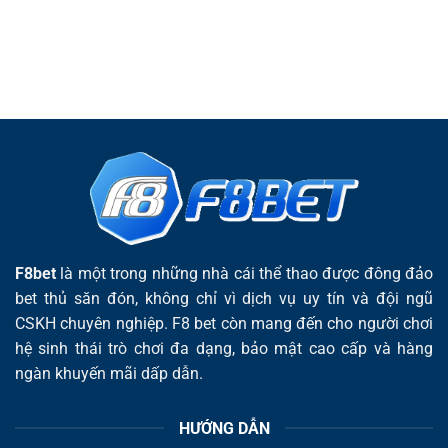
F8bet
là một trong những nhà cái thể thao được đông đảo
bet thủ săn đón, không chỉ vì dịch vụ uy tín và đội ngũ
CSKH chuyên nghiệp. F8 bet còn mang đến cho người chơi
hệ sinh thái trò chơi đa dạng, bảo mật cao cấp và hàng
ngàn khuyến mãi dấp dẫn.
HƯỚNG DẪN