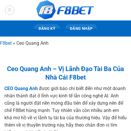
Bỏ
qua
nội
dung
ĐĂNG KÝ
ĐĂNG NHẬP
F8bet
»
Ceo Quang Anh
Ceo Quang Anh – Vị Lãnh Đạo Tài Ba Của
Nhà Cái F8bet
CEO Quang Anh
được giới báo chí biết đến như một doanh
nhân thành đạt ở lĩnh vực kinh tế lẫn công nghệ AI. Anh
cũng là người đặt nền móng đầu tiên để xây dựng nên đế
chế F8Bet hùng mạnh. Tuy nhiên vẫn còn nhiều anh em
khá mơ hồ về vị lãnh tụ tài ba của thương hiệu. Vậy để hiểu
thêm về vị thuyền trường này, hãy theo chân đơn vị tìm