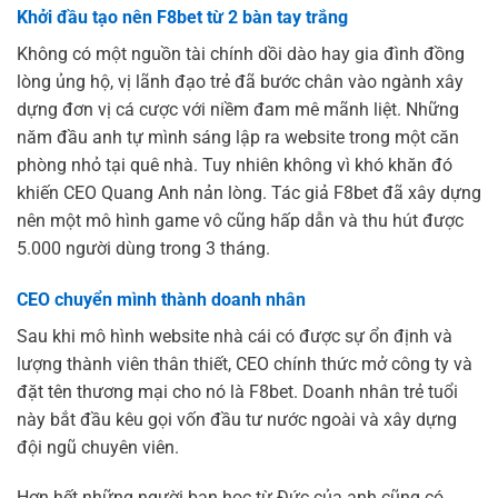
Khởi đầu tạo nên F8bet từ 2 bàn tay trắng
Không có một nguồn tài chính dồi dào hay gia đình đồng
lòng ủng hộ, vị lãnh đạo trẻ đã bước chân vào ngành xây
dựng đơn vị cá cược với niềm đam mê mãnh liệt. Những
năm đầu anh tự mình sáng lập ra website trong một căn
phòng nhỏ tại quê nhà. Tuy nhiên không vì khó khăn đó
khiến CEO Quang Anh nản lòng. Tác giả F8bet đã xây dựng
nên một mô hình game vô cũng hấp dẫn và thu hút được
5.000 người dùng trong 3 tháng.
CEO chuyển mình thành doanh nhân
Sau khi mô hình website nhà cái có được sự ổn định và
lượng thành viên thân thiết, CEO chính thức mở công ty và
đặt tên thương mại cho nó là F8bet. Doanh nhân trẻ tuổi
này bắt đầu kêu gọi vốn đầu tư nước ngoài và xây dựng
đội ngũ chuyên viên.
Hơn hết những người bạn học từ Đức của anh cũng có