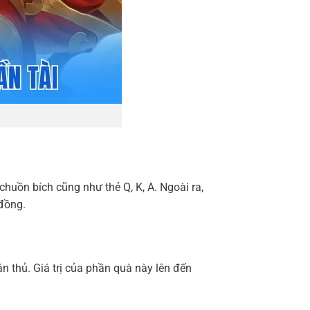
huồn bích cũng như thẻ Q, K, A. Ngoài ra,
 đồng.
n thủ. Giá trị của phần quà này lên đến