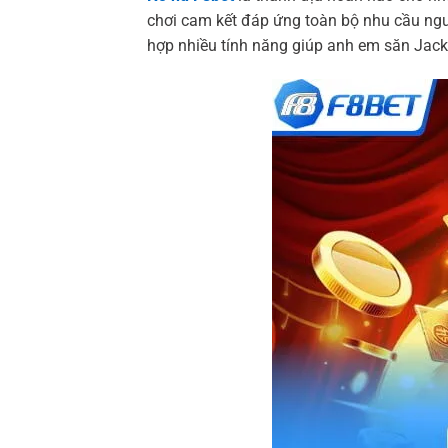
chơi cam kết đáp ứng toàn bộ nhu cầu ngườ
hợp nhiều tính năng giúp anh em săn Jackp