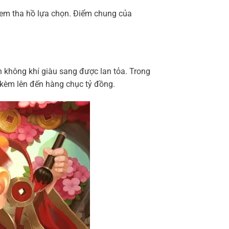
 em tha hồ lựa chọn. Điểm chung của
n không khí giàu sang được lan tỏa. Trong
 kèm lên đến hàng chục tỷ đồng.