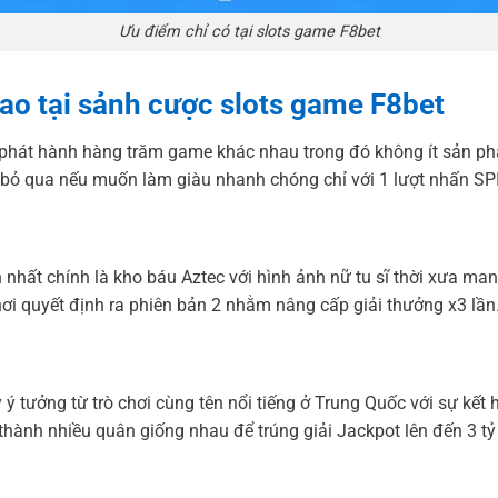
Ưu điểm chỉ có tại slots game F8bet
ao tại sảnh cược slots game F8bet
 phát hành hàng trăm game khác nhau trong đó không ít sản phẩm
bỏ qua nếu muốn làm giàu nhanh chóng chỉ với 1 lượt nhấn SP
nhất chính là kho báu Aztec với hình ảnh nữ tu sĩ thời xưa man
 quyết định ra phiên bản 2 nhằm nâng cấp giải thưởng x3 lần
ưởng từ trò chơi cùng tên nổi tiếng ở Trung Quốc với sự kết hợp
hành nhiều quân giống nhau để trúng giải Jackpot lên đến 3 tỷ