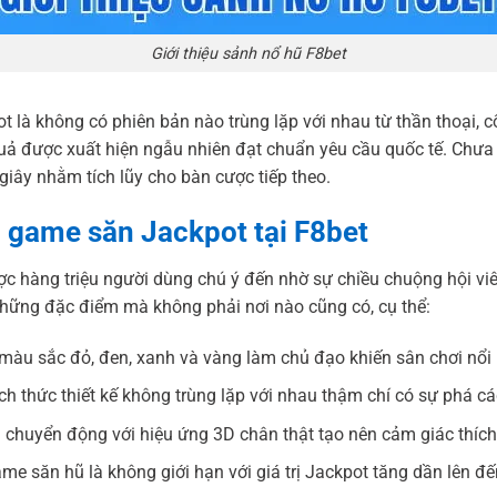
Giới thiệu sảnh nổ hũ F8bet
 là không có phiên bản nào trùng lặp với nhau từ thần thoại, c
ả được xuất hiện ngẫu nhiên đạt chuẩn yêu cầu quốc tế. Chưa 
giây nhằm tích lũy cho bàn cược tiếp theo.
m game săn Jackpot tại F8bet
c hàng triệu người dùng chú ý đến nhờ sự chiều chuộng hội viên
những đặc điểm mà không phải nơi nào cũng có, cụ thể:
 màu sắc đỏ, đen, xanh và vàng làm chủ đạo khiến sân chơi nổi
h thức thiết kế không trùng lặp với nhau thậm chí có sự phá c
chuyển động với hiệu ứng 3D chân thật tạo nên cảm giác thích 
 săn hũ là không giới hạn với giá trị Jackpot tăng dần lên đế