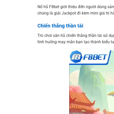
Nổ hũ F8bet giới thiệu đến người dùng sả
chúng là giải Jackpot đi kèm mini giá trị h
Chiến thắng thần tài
Trò chơi săn hũ chiến thắng thần tài sử d
tình huống may mắn bạn tạo thành biểu tư