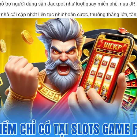
ỗ trợ người dùng săn Jackpot như lượt quay miễn phí, mua JP, m
nhà cái cập nhật liên tục như hoàn cược, thưởng thắng lớn, tăng