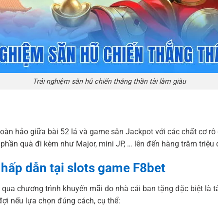
Trải nghiệm săn hũ chiến thắng thần tài làm giàu
oàn hảo giữa bài 52 lá và game săn Jackpot với các chất cơ rô c
 phần quà đi kèm như Major, mini JP, … lên đến hàng trăm triệu
hấp dẫn tại slots game F8bet
 qua chương trình khuyến mãi do nhà cái ban tặng đặc biệt là tâ
ợi nếu lựa chọn đúng cách, cụ thể: