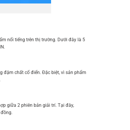
 nổi tiếng trên thị trường. Dưới đây là 5
IN.
g đậm chất cổ điển. Đặc biệt, vì sản phẩm
.
 giữa 2 phiên bản giải trí. Tại đây,
 đồng.