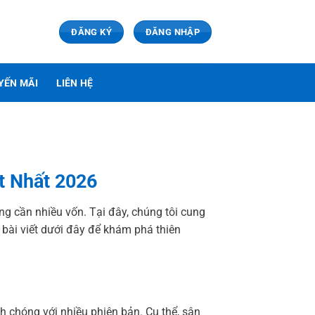
ĐĂNG KÝ
ĐĂNG NHẬP
YẾN MÃI
LIÊN HỆ
t Nhất 2026
g cần nhiều vốn. Tại đây, chúng tôi cung
 bài viết dưới đây để khám phá thiên
 chóng với nhiều phiên bản. Cụ thể, sân