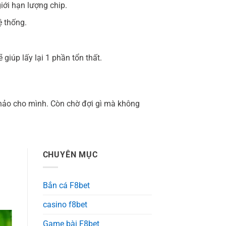
iới hạn lượng chip.
ệ thống.
iúp lấy lại 1 phần tổn thất.
hảo cho mình. Còn chờ đợi gì mà không
CHUYÊN MỤC
Bắn cá F8bet
casino f8bet
Game bài F8bet