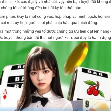
 để liên kết các đại lý và nhà cái, vậy nên bạn tuyệt đối không 
 chúng tôi sẽ không đền bù bất kỳ tổn thất nào.
đàm phán: Đây là một công việc hợp pháp và minh bạch, hội viê
ái mất uy tín, người chơi phải chịu hậu quả thích đáng.
là một trong những yếu tố được chúng tôi ưu tiên đặt lên hàng
ợc truyền thông bẩn để thu hút người xem, bởi đây là hành động