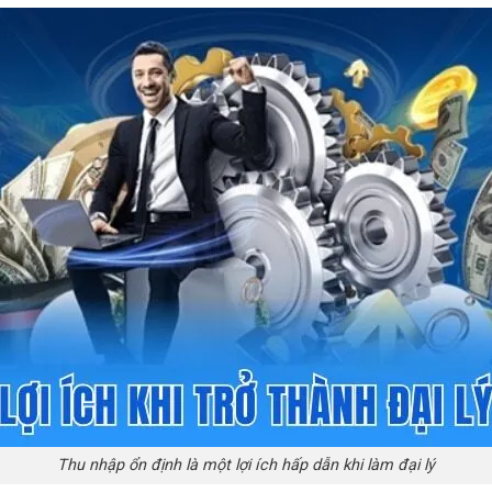
Thu nhập ổn định là một lợi ích hấp dẫn khi làm đại lý