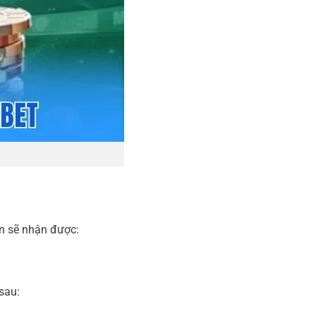
bạn sẽ nhận được:
sau: