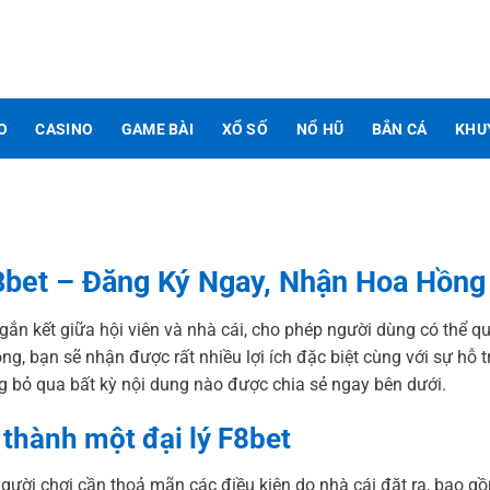
O
CASINO
GAME BÀI
XỔ SỐ
NỔ HŨ
BẮN CÁ
KHU
F8bet – Đăng Ký Ngay, Nhận Hoa Hồng
gắn kết giữa hội viên và nhà cái, cho phép người dùng có thể q
ng, bạn sẽ nhận được rất nhiều lợi ích đặc biệt cùng với sự hỗ t
ng bỏ qua bất kỳ nội dung nào được chia sẻ ngay bên dưới.
 thành một đại lý F8bet
người chơi cần thoả mãn các điều kiện do nhà cái đặt ra, bao g