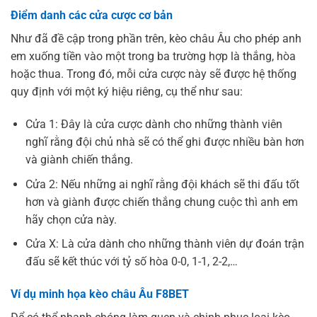
Điểm danh các cửa cược cơ bản
Như đã đề cập trong phần trên, kèo châu Âu cho phép anh
em xuống tiền vào một trong ba trường hợp là thắng, hòa
hoặc thua. Trong đó, mỗi cửa cược này sẽ được hệ thống
quy định với một ký hiệu riêng, cụ thể như sau:
Cửa 1: Đây là cửa cược dành cho những thành viên
nghĩ rằng đội chủ nhà sẽ có thể ghi được nhiều bàn hơn
và giành chiến thắng.
Cửa 2: Nếu những ai nghĩ rằng đội khách sẽ thi đấu tốt
hơn và giành được chiến thắng chung cuộc thì anh em
hãy chọn cửa này.
Cửa X: Là cửa dành cho những thành viên dự đoán trận
đấu sẽ kết thúc với tỷ số hòa 0-0, 1-1, 2-2,…
Ví dụ minh họa kèo châu Âu F8BET