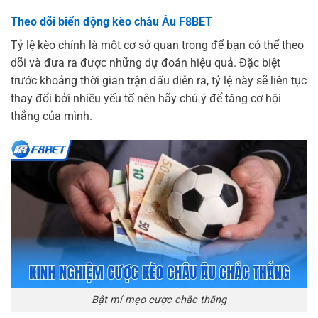
Theo dõi biến động kèo châu Âu F8BET
Tỷ lệ kèo chính là một cơ sở quan trọng để bạn có thể theo
dõi và đưa ra được những dự đoán hiệu quả. Đặc biệt
trước khoảng thời gian trận đấu diễn ra, tỷ lệ này sẽ liên tục
thay đổi bởi nhiều yếu tố nên hãy chú ý để tăng cơ hội
thắng của mình.
Bật mí mẹo cược chắc thắng