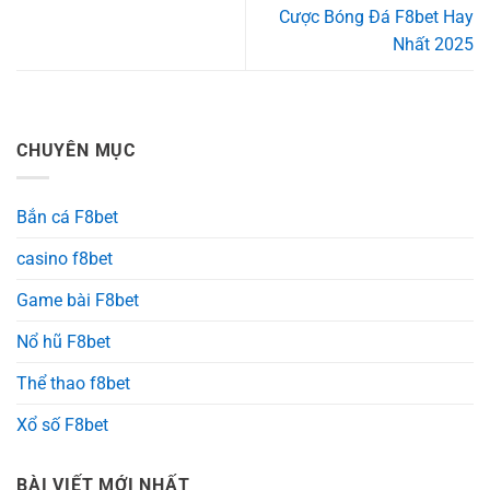
Cược Bóng Đá F8bet Hay
Nhất 2025
CHUYÊN MỤC
Bắn cá F8bet
casino f8bet
Game bài F8bet
Nổ hũ F8bet
Thể thao f8bet
Xổ số F8bet
BÀI VIẾT MỚI NHẤT