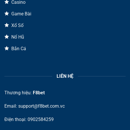
Casino
Game Bài
Xổ Số
Nổ Hũ
Bắn Cá
LIÊN HỆ
Thương hiệu:
F8bet
Email:
support@f8bet.com.vc
Điện thoại: 0902584259