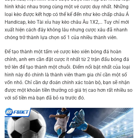
hình khác nhau trong cùng một vé cược duy nhất. Những
loại kèo được kết hợp có thể kể đến như kèo chấp châu Á
Handicap, kèo Tài xỉu hay kèo châu Âu 1X2,… Tuy chỉ mới
xuất hiện cách đây không lâu nhưng cược xâu đã nhanh
chóng trở thành lựa chọn số 1 của nhiều thành viên.
Để tạo thành một tấm vé cược kèo xiên bóng đá hoàn
chỉnh, anh em cần đặt cược ít nhất từ 2 trận đấu bóng đá
trở lên để tạo thành một chuỗi. Điểm nổi bật nhất của loại
hình này đó chính là thành viên tham gia chỉ cần một số
vốn nhỏ. Chỉ cần dự đoán chính xác toàn bộ, bạn sẽ nhận
được một khoản tiền thưởng có giá trị cao hơn rất nhiều so
với số tiền mà bạn đã bỏ ra trước đó.