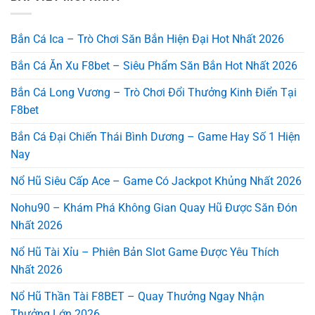
Bắn Cá Ica – Trò Chơi Săn Bắn Hiện Đại Hot Nhất 2026
Bắn Cá Ăn Xu F8bet – Siêu Phẩm Săn Bắn Hot Nhất 2026
Bắn Cá Long Vương – Trò Chơi Đổi Thưởng Kinh Điển Tại
F8bet
Bắn Cá Đại Chiến Thái Bình Dương – Game Hay Số 1 Hiện
Nay
Nổ Hũ Siêu Cấp Ace – Game Có Jackpot Khủng Nhất 2026
Nohu90 – Khám Phá Không Gian Quay Hũ Được Săn Đón
Nhất 2026
Nổ Hũ Tài Xỉu – Phiên Bản Slot Game Được Yêu Thích
Nhất 2026
Nổ Hũ Thần Tài F8BET – Quay Thưởng Ngay Nhận
Thưởng Lớn 2026