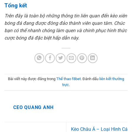
Tổng kết
Trên đây là toàn bộ những thông tin liên quan đến kèo xiên
bóng đá đang được đông đảo thành viên quan tâm. Chúc
bạn có thể nhanh chóng làm quen và chinh phục hình thức
cược bóng đá đặc biệt hấp dẫn này.
Bài viết này được đăng trong
Thể thao f8bet
. Đánh dấu
liên kết thường
trực
.
CEO QUANG ANH
Kèo Châu Á – Loại Hình Cá