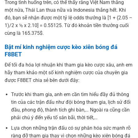
Trong tình huống trên, có thể thấy rằng Việt Nam thắng
một nửa, Thái Lan thua nữa và Indonesia thắng hết. Khi
đó, bạn sẽ nhận được một tỷ lệ odds thưởng là [1 + (2.05 –
1)/2 x ½ x 2.10] = 0.55125. Từ đó khoản tiền thưởng cuối
cùng là 165.375$.
Bật mí kinh nghiệm cược kèo xiên bóng đá
F8BET
Để tối đa hóa lợi nhuận khi tham gia kèo cược xâu, anh em
hãy tham khảo một số kinh nghiệm cược của chuyên gia
được F8BET chia sẻ bên dưới đây:
Trước khi tham gia, anh em cần tìm hiểu đầy đủ thông
tin của các trận đấu như đội bóng tham gia, lịch sử đối
đầu, phong độ, thành tích ghi bàn,… Ngoài ra cũng cần
phải chú ý đến yếu tố sân bãi, thời tiết,…
Lựa chọn những trận đấu có sự phân hóa sức mạnh rõ
ràng đỡ tham gia thay vì chọn những kèo xiên bóng đá