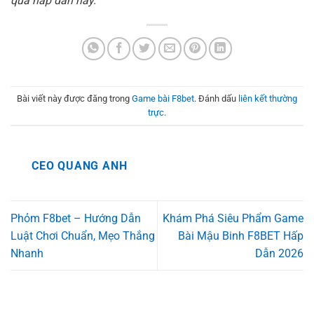
quà hấp dẫn này.
Bài viết này được đăng trong
Game bài F8bet
. Đánh dấu
liên kết thường
trực
.
CEO QUANG ANH
Phỏm F8bet – Hướng Dẫn
Khám Phá Siêu Phẩm Game
Luật Chơi Chuẩn, Mẹo Thắng
Bài Mậu Binh F8BET Hấp
Nhanh
Dẫn 2026