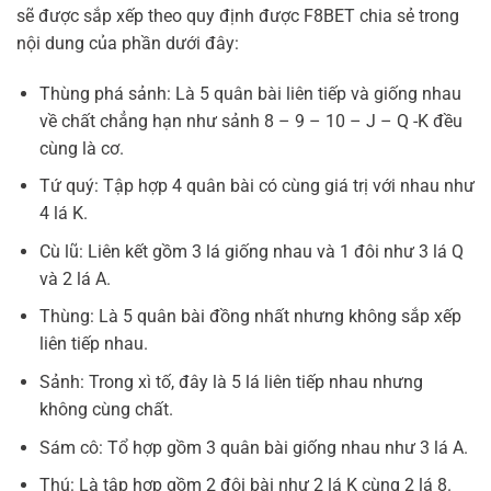
sẽ được sắp xếp theo quy định được F8BET chia sẻ trong
nội dung của phần dưới đây:
Thùng phá sảnh: Là 5 quân bài liên tiếp và giống nhau
về chất chẳng hạn như sảnh 8 – 9 – 10 – J – Q -K đều
cùng là cơ.
Tứ quý: Tập hợp 4 quân bài có cùng giá trị với nhau như
4 lá K.
Cù lũ: Liên kết gồm 3 lá giống nhau và 1 đôi như 3 lá Q
và 2 lá A.
Thùng: Là 5 quân bài đồng nhất nhưng không sắp xếp
liên tiếp nhau.
Sảnh: Trong xì tố, đây là 5 lá liên tiếp nhau nhưng
không cùng chất.
Sám cô: Tổ hợp gồm 3 quân bài giống nhau như 3 lá A.
Thú: Là tập hợp gồm 2 đôi bài như 2 lá K cùng 2 lá 8.