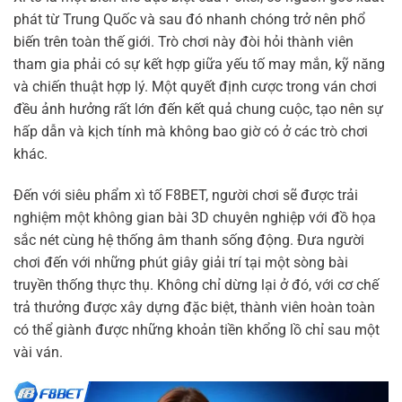
phát từ Trung Quốc và sau đó nhanh chóng trở nên phổ
biến trên toàn thế giới. Trò chơi này đòi hỏi thành viên
tham gia phải có sự kết hợp giữa yếu tố may mắn, kỹ năng
và chiến thuật hợp lý. Một quyết định cược trong ván chơi
đều ảnh hưởng rất lớn đến kết quả chung cuộc, tạo nên sự
hấp dẫn và kịch tính mà không bao giờ có ở các trò chơi
khác.
Đến với siêu phẩm xì tố F8BET, người chơi sẽ được trải
nghiệm một không gian bài 3D chuyên nghiệp với đồ họa
sắc nét cùng hệ thống âm thanh sống động. Đưa người
chơi đến với những phút giây giải trí tại một sòng bài
truyền thống thực thụ. Không chỉ dừng lại ở đó, với cơ chế
trả thưởng được xây dựng đặc biệt, thành viên hoàn toàn
có thể giành được những khoản tiền khổng lồ chỉ sau một
vài ván.