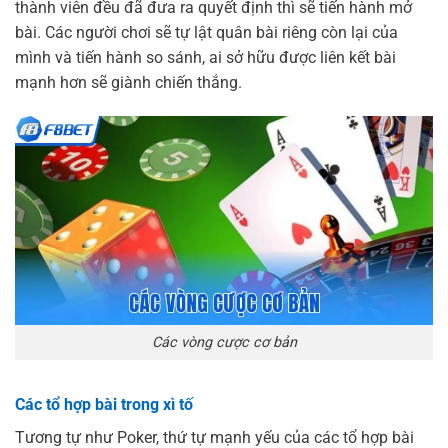
thành viên đều đã đưa ra quyết định thì sẽ tiến hành mở
bài. Các người chơi sẽ tự lật quân bài riêng còn lại của
mình và tiến hành so sánh, ai sở hữu được liên kết bài
mạnh hơn sẽ giành chiến thắng.
Các vòng cược cơ bản
Các tổ hợp bài trong xì tố
Tương tự như Poker, thứ tự mạnh yếu của các tổ hợp bài