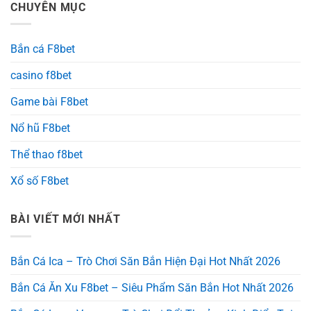
CHUYÊN MỤC
Bắn cá F8bet
casino f8bet
Game bài F8bet
Nổ hũ F8bet
Thể thao f8bet
Xổ số F8bet
BÀI VIẾT MỚI NHẤT
Bắn Cá Ica – Trò Chơi Săn Bắn Hiện Đại Hot Nhất 2026
Bắn Cá Ăn Xu F8bet – Siêu Phẩm Săn Bắn Hot Nhất 2026